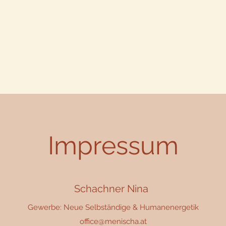
nischa -
der Weg zurück zu
ber mich
Angebote
Bewertungen
Podcast MOIDUSA
Mein 
Impressum
Schachner Nina
Gewerbe: Neue Selbständige & Humanenergetik
office@menischa.at