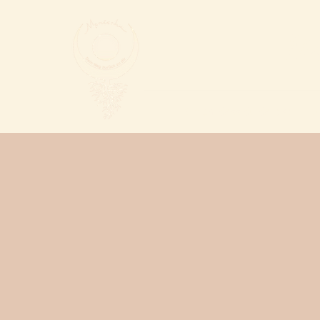
Me
Schön, dass du da bist !
Ü